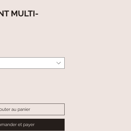
T MULTI-
outer au panier
mander et payer