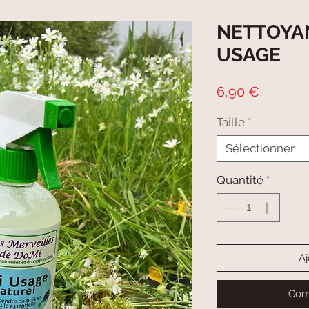
NETTOYAN
USAGE
Prix
6,90 €
Taille
*
Sélectionner
Quantité
*
Aj
Com