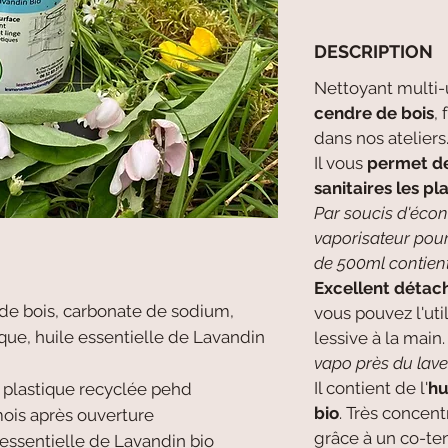
DESCRIPTION
Nettoyant multi-
cendre de bois
,
dans nos ateliers
Il vous
permet de 
sanitaires les pl
Par soucis d'éco
vaporisateur pour 
de 500ml contient
Excellent détach
 de bois, carbonate de sodium,
vous pouvez l'u
ique, huile essentielle de Lavandin
lessive à la main
vapo près du lave-
Il contient de l'
hu
 plastique recyclée pehd
bio
. Très concent
mois après ouverture
grâce à un co-ten
 essentielle de Lavandin bio