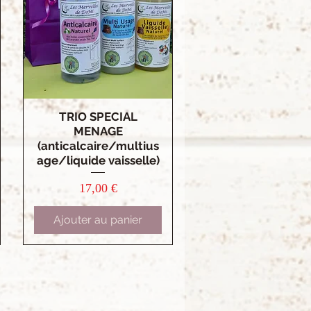
TRIO SPECIAL
Aperçu rapide
MENAGE
(anticalcaire/multius
age/liquide vaisselle)
Prix
17,00 €
Ajouter au panier