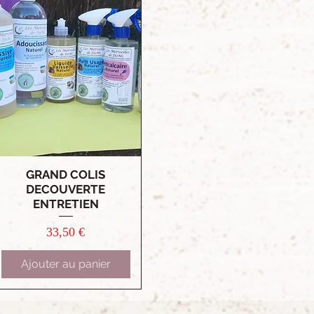
GRAND COLIS
Aperçu rapide
DECOUVERTE
ENTRETIEN
Prix
33,50 €
Ajouter au panier