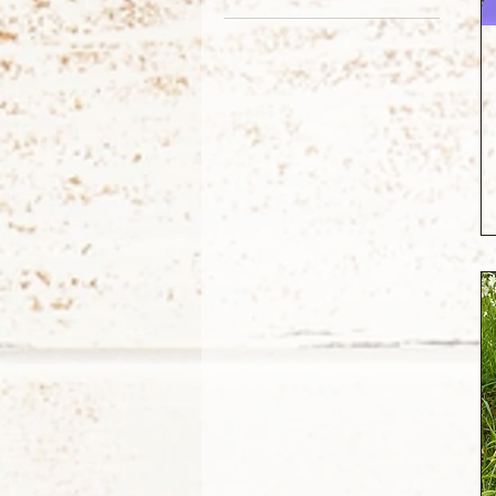
10 €
34 €