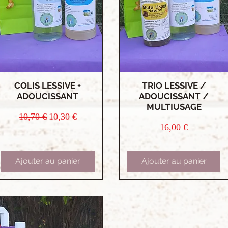
COLIS LESSIVE +
TRIO LESSIVE /
Aperçu rapide
Aperçu rapide
ADOUCISSANT
ADOUCISSANT /
MULTIUSAGE
Prix original
Prix promotionnel
10,70 €
10,30 €
Prix
16,00 €
Ajouter au panier
Ajouter au panier