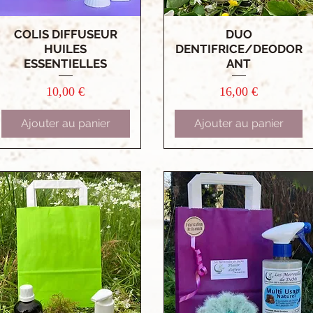
COLIS DIFFUSEUR
DUO
Aperçu rapide
Aperçu rapide
HUILES
DENTIFRICE/DEODOR
ESSENTIELLES
ANT
Prix
Prix
10,00 €
16,00 €
Ajouter au panier
Ajouter au panier