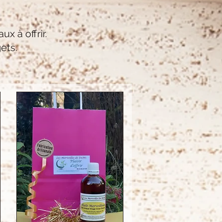
x à offrir.
gets.