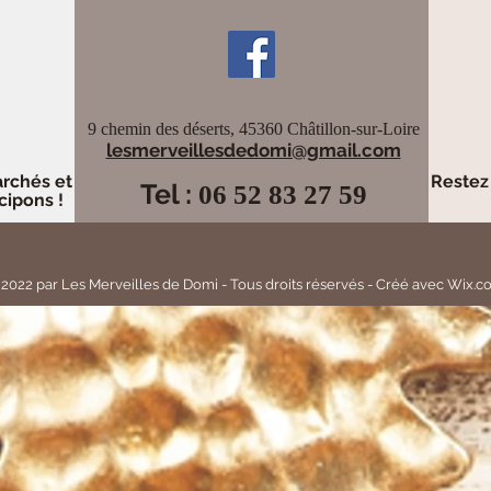
9 chemin des déserts, 45360 Châtillon-sur-Loire
lesmerveillesdedomi@gmail.com
archés et
Restez
Tel :
06 52 83 27 59
cipons !
2022 par Les Merveilles de Domi - Tous droits réservés - Créé avec Wix.