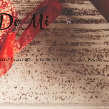
e DoMi
Mon Compte
Mon panier
ESSENTIELLES BIO
ENGAGEMENTS
OU NOUS TROUVER?