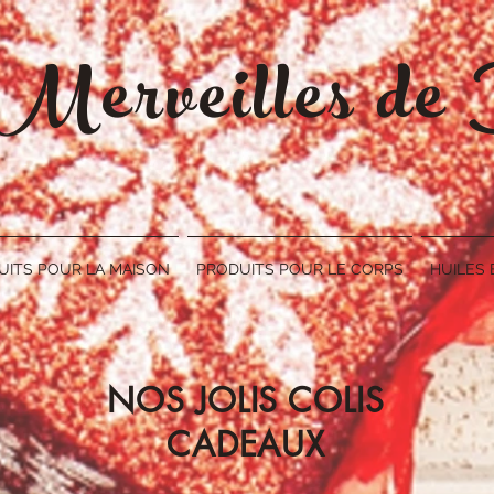
 Merveilles d
UITS POUR LA MAISON
PRODUITS POUR LE CORPS
HUILES 
NOS JOLIS COLIS
CADEAUX