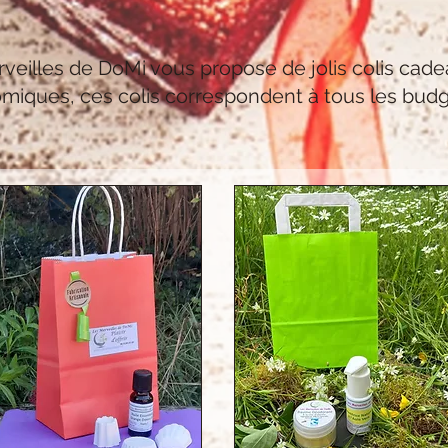
veilles de DoMi vous propose de jolis colis cadeau
miques, ces colis correspondent à tous les bud