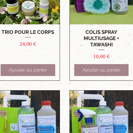
TRIO POUR LE CORPS
COLIS SPRAY
Aperçu rapide
Aperçu rapide
MULTIUSAGE +
Prix
24,00 €
TAWASHI
Prix
10,00 €
Ajouter au panier
Ajouter au panier